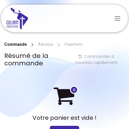
Se rendre au contenu
Commande
Adresse
Paiement
Résumé de la
Commander à
commande
nouveau rapidement
Votre panier est vide !