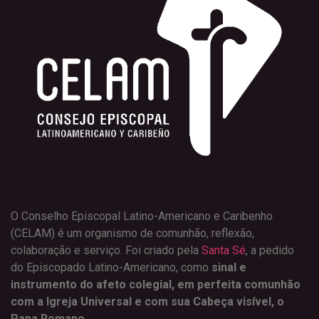
O Conselho Episcopal Latino-Americano e Caribenho
(CELAM) é um organismo de comunhão, reflexão,
colaboração e serviço. Foi criado pela
Santa Sé
, a pedido
do Episcopado Latino-Americano, como
sinal e
instrumento do afeto colegial, em perfeita comunhão
com a Igreja Universal e com sua Cabeça visível, o
Papa Romano.