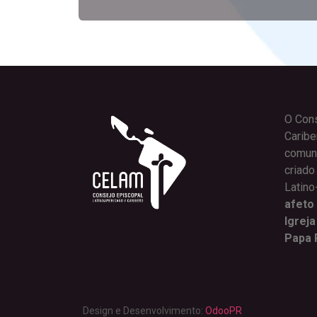
O Cons
Carib
comunh
criado
Latin
afeto
Igreja
Papa 
Design e Desenvolvimento:
OdooPR