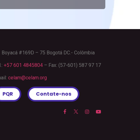
. Boyacá #169D – 75 Bogotá DC.- Colômbia
.:
+57 601 4845804
– Fax: (57-601) 587 97 17
ail:
celam@celam.org
PQR
Contate-nos