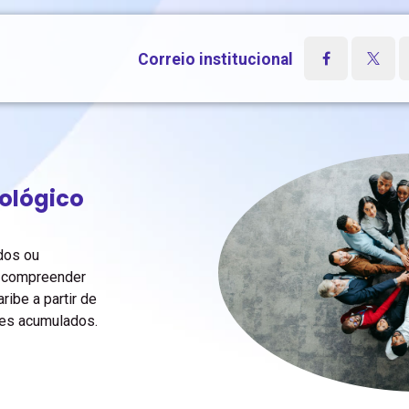
Notícias
Calendário
Contato
Correio institucional
ológico
udos ou
e compreender
ribe a partir de
res acumulados.