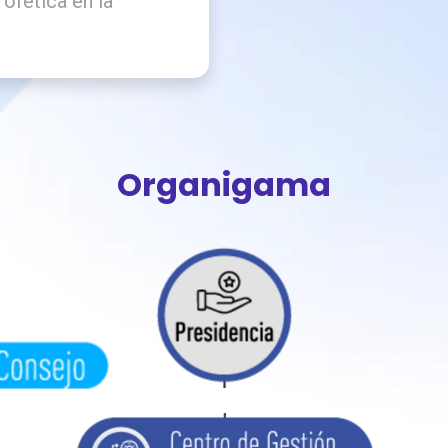
ofética en la
Organigama