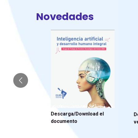
Novedades
Anterior
Descarga/Download el
D
documento
v